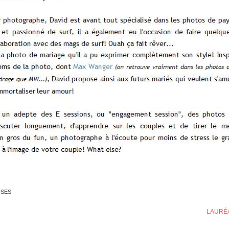
NSES
LAURÉA