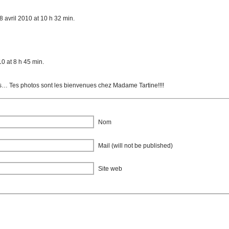
LIKE
|
TWEET
|
PIN
|
LINK
|
EMAIL
8 avril 2010 at 10 h 32 min.
0 at 8 h 45 min.
is… Tes photos sont les bienvenues chez Madame Tartine!!!!
Nom
Mail (will not be published)
Site web