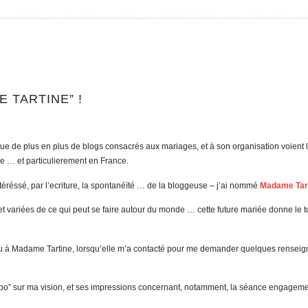
 TARTINE” !
 de plus en plus de blogs consacrés aux mariages, et à son organisation voient l
ile … et particulierement en France.
ntéréssé, par l’ecriture, la spontanéïté … de la bloggeuse – j’ai nommé
Madame Tar
t variées de ce qui peut se faire autour du monde … cette future mariée donne le t
ndu à Madame Tartine, lorsqu’elle m’a contacté pour me demander quelques renseig
topo” sur ma vision, et ses impressions concernant, notamment, la séance engagem