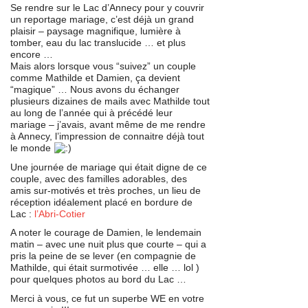
Se rendre sur le Lac d’Annecy pour y couvrir
un reportage mariage, c’est déjà un grand
plaisir – paysage magnifique, lumière à
tomber, eau du lac translucide … et plus
encore …
Mais alors lorsque vous “suivez” un couple
comme Mathilde et Damien, ça devient
“magique” … Nous avons du échanger
plusieurs dizaines de mails avec Mathilde tout
au long de l’année qui à précédé leur
mariage – j’avais, avant même de me rendre
à Annecy, l’impression de connaitre déjà tout
le monde
Une journée de mariage qui était digne de ce
couple, avec des familles adorables, des
amis sur-motivés et très proches, un lieu de
réception idéalement placé en bordure de
Lac :
l’Abri-Cotier
A noter le courage de Damien, le lendemain
matin – avec une nuit plus que courte – qui a
pris la peine de se lever (en compagnie de
Mathilde, qui était surmotivée … elle … lol )
pour quelques photos au bord du Lac …
Merci à vous, ce fut un superbe WE en votre