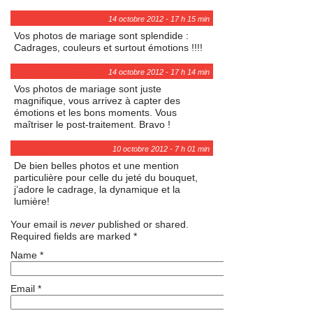
Lorenzo
14 octobre 2012 - 17 h 15 min
Vos photos de mariage sont splendide :
Cadrages, couleurs et surtout émotions !!!!
Lorenzo ACCARDI
14 octobre 2012 - 17 h 14 min
Vos photos de mariage sont juste
magnifique, vous arrivez à capter des
émotions et les bons moments. Vous
maîtriser le post-traitement. Bravo !
Donlope
10 octobre 2012 - 7 h 01 min
De bien belles photos et une mention
particulière pour celle du jeté du bouquet,
j’adore le cadrage, la dynamique et la
lumière!
Your email is
never
published or shared.
Required fields are marked
*
Name
*
Email
*