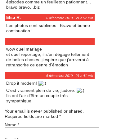
épisodes comme un feuilleton pationnant…
bravo bravo…biz
Elsa R.
6 décembre 2010 - 21 h 52 min
Les photos sont sublimes ! Bravo et bonne
continuation !
digital serenade photographie
6 décembre 2010 - 21 h 41 min
wow quel mariage
et quel reportage, il s’en dégage tellement
de belles choses. j’espère que j’arriverai à
retranscrire ce genre d’émotion
Hélène
6 décembre 2010 - 21 h 41 min
Drop it modern!
C’est vraiment plein de vie, j’adore.
Ils ont l’air d’être un couple très
sympathique.
Your email is
never
published or shared.
Required fields are marked
*
Name
*