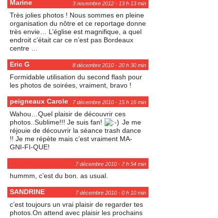
Marine
3 novembre 2012 - 13 h 13 min
Très jolies photos ! Nous sommes en pleine
organisation du nôtre et ce reportage donne
très envie… L’église est magnifique, a quel
endroit c’était car ce n’est pas Bordeaux
centre …
Eric G
8 décembre 2010 - 20 h 30 min
Formidable utilisation du second flash pour
les photos de soirées, vraiment, bravo !
peigneaux Carole
7 décembre 2010 - 15 h 16 min
Wahou…Quel plaisir de découvrir ces
photos..Sublime!!! Je suis fan!
Je me
réjouie de découvrir la séance trash dance
!! Je me répète mais c’est vraiment MA-
GNI-FI-QUE!
Jacques M
7 décembre 2010 - 7 h 54 min
hummm, c’est du bon. as usual.
SANDRINE
7 décembre 2010 - 0 h 10 min
c’est toujours un vrai plaisir de regarder tes
photos.On attend avec plaisir les prochains