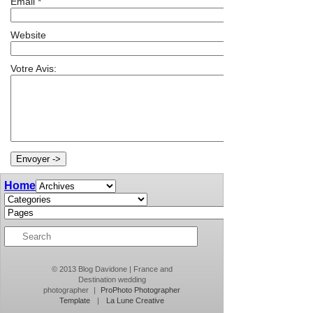
Email
*
Website
Votre Avis:
Home
© 2013 Blog Davidone | France and
Destination wedding
photographer
|
ProPhoto Photographer
Template
|
La Lune Creative