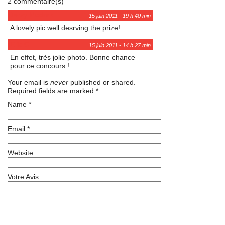
2 commentaire(s)
Jerzy Modrak
15 juin 2011 - 19 h 40 min
A lovely pic well desrving the prize!
Eric G
15 juin 2011 - 14 h 27 min
En effet, très jolie photo. Bonne chance
pour ce concours !
Your email is
never
published or shared.
Required fields are marked
*
Name
*
Email
*
Website
Votre Avis: