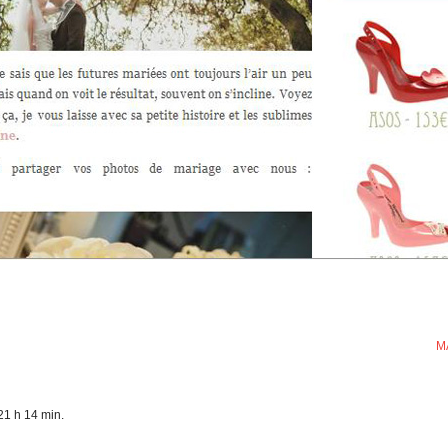
M
LIKE
|
TWEET
|
PIN
|
LINK
|
EMAIL
21 h 14 min.