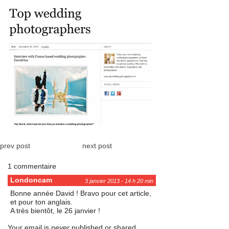
prev post
next post
1 commentaire
Londoncam
3 janvier 2013 - 14 h 20 min
Bonne année David ! Bravo pour cet article,
et pour ton anglais.
A très bientôt, le 26 janvier !
Your email is
never
published or shared.