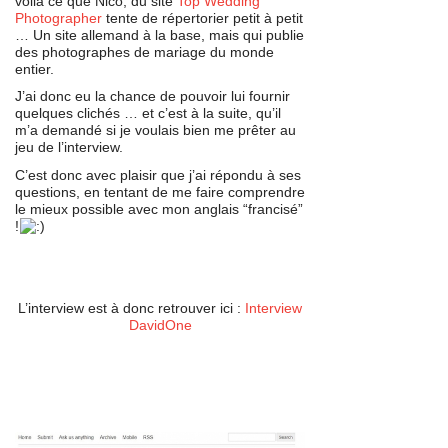
voilà ce que Nico, du site
Top Wedding
Photographer
tente de répertorier petit à petit
… Un site allemand à la base, mais qui publie
des photographes de mariage du monde
entier.
J’ai donc eu la chance de pouvoir lui fournir
quelques clichés … et c’est à la suite, qu’il
m’a demandé si je voulais bien me prêter au
jeu de l’interview.
C’est donc avec plaisir que j’ai répondu à ses
questions, en tentant de me faire comprendre
le mieux possible avec mon anglais “francisé”
!
h
h
L’interview est à donc retrouver ici :
Interview
DavidOne
h
h
h