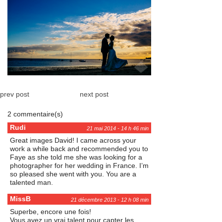
prev post
next post
2 commentaire(s)
Rudi
21 mai 2014 - 14 h 46 min
Great images David! I came across your
work a while back and recommended you to
Faye as she told me she was looking for a
photographer for her wedding in France. I’m
so pleased she went with you. You are a
talented man.
MissB
21 décembre 2013 - 12 h 08 min
Superbe, encore une fois!
Vous avez un vrai talent pour capter les